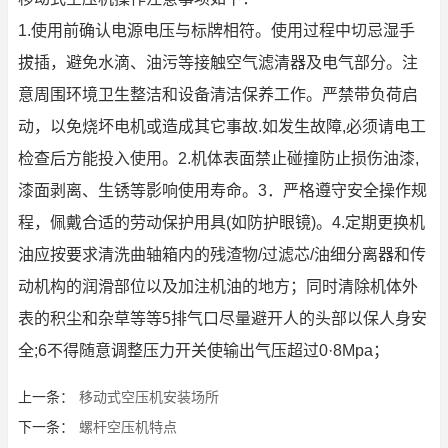
1.使用前确认电源电压与标牌相符。使用过程中切忌湿手
拔插，避免水滴、油污等接触空气滤清器及电气部分。注
意周围环境卫生整洁和设备清洁保养工作。严禁带负荷启
动，以免烧坏电机或造成其它事故.如发生故障,必须请电工
检查后方能投入使用。2.机体表面禁止碰撞防止损伤油漆,
漆面剥离、生锈等影响使用寿命。3．严格遵守安全操作规
程，佩戴合适的劳动保护用具(如防护眼镜)。4.定期更换机
油应按要求清洗曲轴箱内的残渣物/过滤芯/油细分离器和传
动机构的润滑部位以及加注机油的地方；同时清除机体外
表的积尘和杂草等等5排气口尽量避开人的头部以保人身安
全;6不得随意调整压力开关使输出气压超过0·8Mpa；
上一条：
移动式空压机安装场所
下一条：
螺杆空压机特点