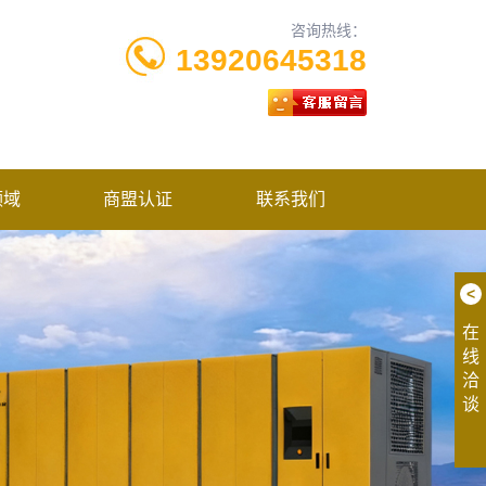
咨询热线：
13920645318
领域
商盟认证
联系我们
<
在
线
洽
谈