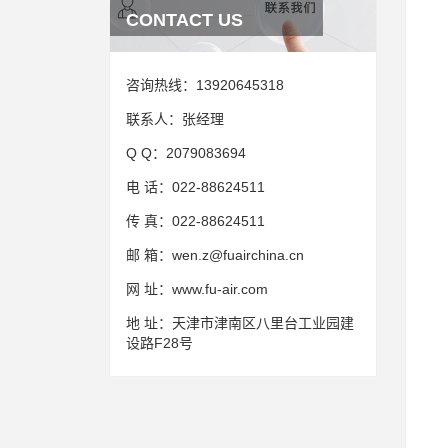
CONTACT US
咨询热线：
13920645318
联系人：
张经理
Q Q：
2079083694
电 话：
022-88624511
传 真：
022-88624511
邮 箱：
wen.z@fuairchina.cn
网 址：
www.fu-air.com
地 址：
天津市津南区八里台工业园建
设路F28号